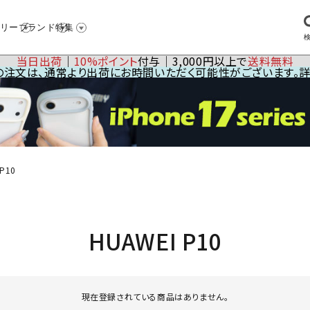
リー
ブランド
特集
当日出荷
│
10%ポイント
付与│3,000円以上で
送料無料
23の注文は、通常より出荷にお時間いただく可能性がございます。
P10
HUAWEI P10
現在登録されている商品はありません。