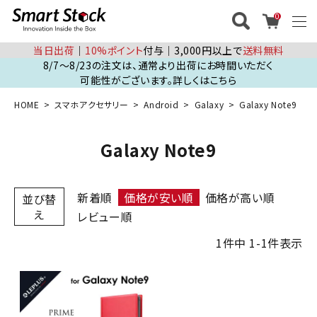
0
当日出荷
│
10%ポイント
付与│3,000円以上で
送料無料
8/7～8/23の注文は、通常より出荷にお時間いただく
可能性がございます。詳しくはこちら
HOME
スマホアクセサリー
Android
Galaxy
Galaxy Note9
Galaxy Note9
新着順
価格が安い順
価格が高い順
並び替
え
レビュー順
1
件中
1
-
1
件表示