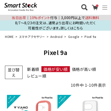
0
当日出荷
│
10%ポイント
付与│3,000円以上で
送料無料
8/7～8/23の注文は、通常より出荷にお時間いただく
可能性がございます。詳しくはこちら
HOME
スマホアクセサリー
Android
Google
Pixel 9a
Pixel 9a
新着順
価格が安い順
価格が高い順
並び替
え
レビュー順
10
件中
1
-
10
件表示