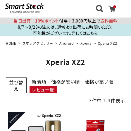
0
当日出荷
│
10%ポイント
付与│3,000円以上で
送料無料
8/7～8/23の注文は、通常より出荷にお時間いただく
可能性がございます。詳しくはこちら
HOME
スマホアクセサリー
Android
Xperia
Xperia XZ2
Xperia XZ2
新着順
価格が安い順
価格が高い順
並び替
え
レビュー順
3
件中
1
-
3
件表示