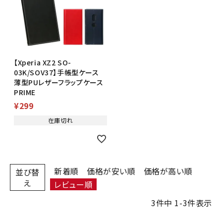
【Xperia XZ2 SO-
03K/SOV37】手帳型ケース
薄型PUレザーフラップケース
PRIME
¥
299
在庫切れ
新着順
価格が安い順
価格が高い順
並び替
え
レビュー順
3
件中
1
-
3
件表示