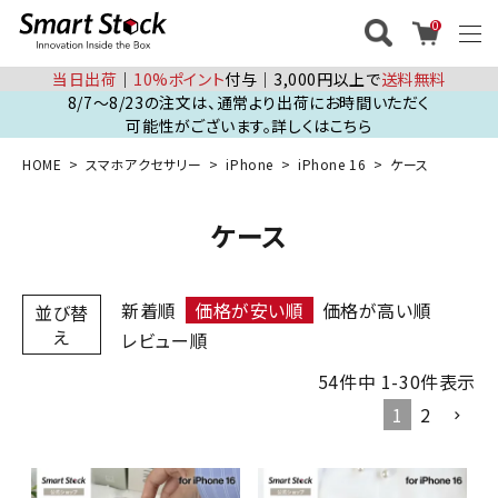
0
当日出荷
│
10%ポイント
付与│3,000円以上で
送料無料
8/7～8/23の注文は、通常より出荷にお時間いただく
可能性がございます。詳しくはこちら
HOME
スマホアクセサリー
iPhone
iPhone 16
ケース
ケース
新着順
価格が安い順
価格が高い順
並び替
え
レビュー順
54
件中
1
-
30
件表示
1
2