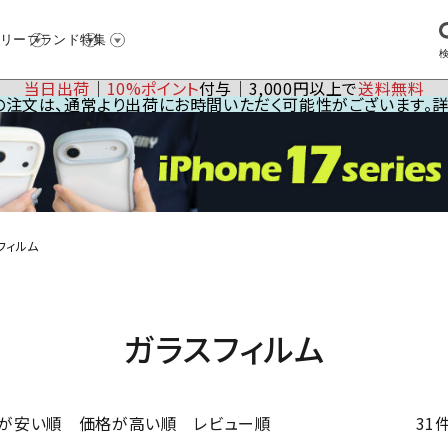
リー
ブランド
特集
当日出荷
│
10%ポイント
付与│3,000円以上で
送料無料
23の注文は、通常より出荷にお時間いただく可能性がございます。
フィルム
ガラスフィルム
31
が安い順
価格が高い順
レビュー順