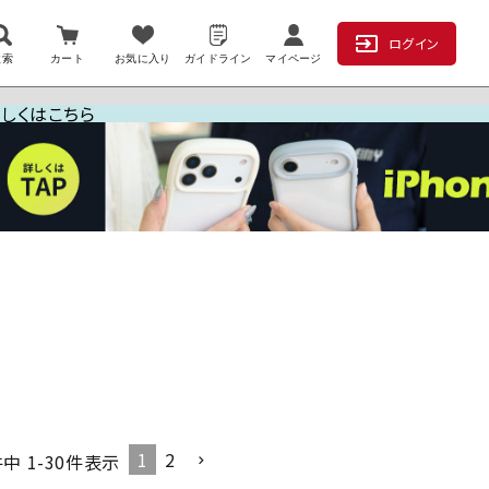
ログイン
検索
カート
お気に入り
ガイドライン
マイページ
詳しくはこちら
1
2
件中
1
-
30
件表示