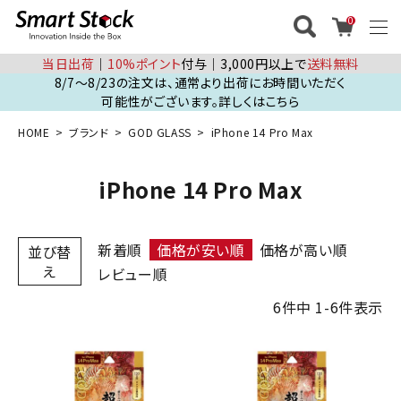
0
当日出荷
│
10%ポイント
付与│3,000円以上で
送料無料
8/7～8/23の注文は、通常より出荷にお時間いただく
可能性がございます。詳しくはこちら
HOME
ブランド
GOD GLASS
iPhone 14 Pro Max
iPhone 14 Pro Max
新着順
価格が安い順
価格が高い順
並び替
え
レビュー順
6
件中
1
-
6
件表示