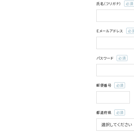
氏名（フリガナ）
(必
須)
Ｅメールアドレス
(必
須)
パスワード
(必
須)
郵便番号
(必
須)
都道府県
(必
須)