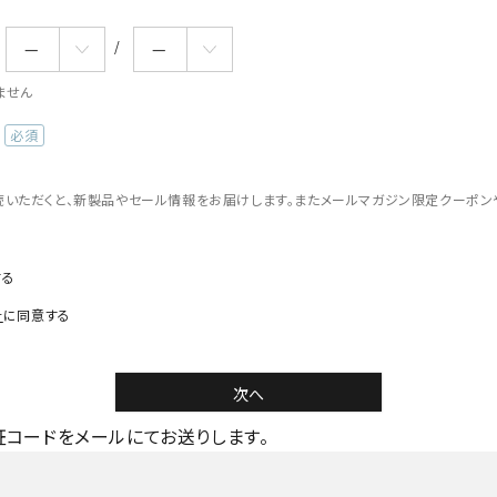
ません
(必
須)
読いただくと、新製品やセール情報をお届けします。またメールマガジン限定クーポン
。
する
針
に同意する
次へ
コードをメールにてお送りします。