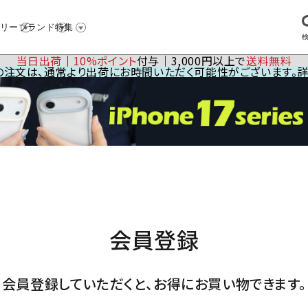
リー
ブランド
特集
当日出荷
│
10%ポイント
付与│3,000円以上で
送料無料
23の注文は、通常より出荷にお時間いただく可能性がございます。
会員登録
会員登録していただくと、お得にお買い物できます。