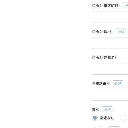
住所１（市区町村）
(
須
住所２（番地）
(必
須)
住所３（建物名）
お電話番号
(必
須)
性別
(必
指定なし
須)