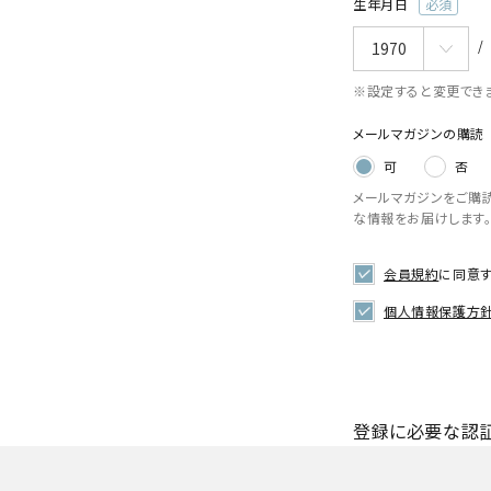
生年月日
(必
須)
※設定すると変更でき
メールマガジンの購読
可
否
メールマガジンをご購
な情報をお届けします
会員規約
に同意
個人情報保護方
登録に必要な認証