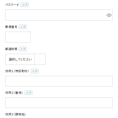
パスワード
(必
須)
郵便番号
(必
須)
都道府県
(必
須)
住所１（市区町村）
(必
須)
住所２（番地）
(必
須)
住所３（建物名）