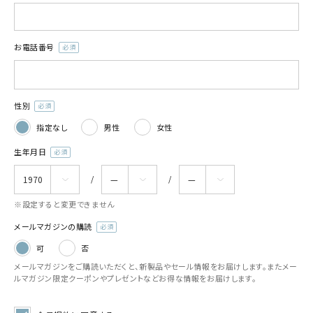
お電話番号
(必
須)
性別
(必
指定なし
男性
女性
須)
生年月日
(必
須)
※設定すると変更できません
メールマガジンの購読
(必
可
否
須)
メールマガジンをご購読いただくと、新製品やセール情報をお届けします。またメー
ルマガジン限定クーポンやプレゼントなどお得な情報をお届けします。