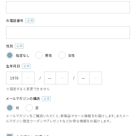
お電話番号
(必
須)
性別
(必
指定なし
男性
女性
須)
生年月日
(必
須)
※設定すると変更できません
メールマガジンの購読
(必
可
否
須)
メールマガジンをご購読いただくと、新製品やセール情報をお届けします。またメー
ルマガジン限定クーポンやプレゼントなどお得な情報をお届けします。