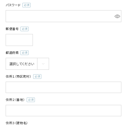
パスワード
(必
須)
郵便番号
(必
須)
都道府県
(必
須)
住所１（市区町村）
(必
須)
住所２（番地）
(必
須)
住所３（建物名）