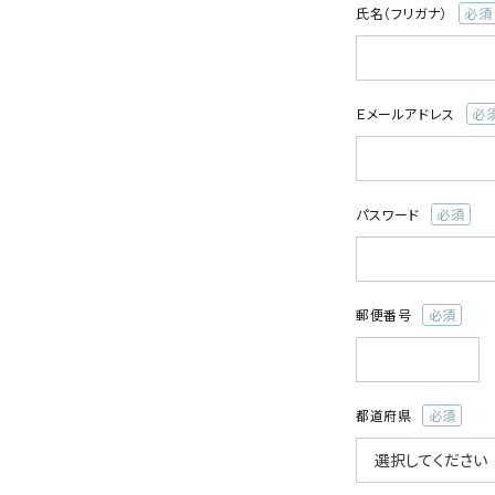
氏名（フリガナ）
(必
須)
Ｅメールアドレス
(必
須)
パスワード
(必
須)
郵便番号
(必
須)
都道府県
(必
須)