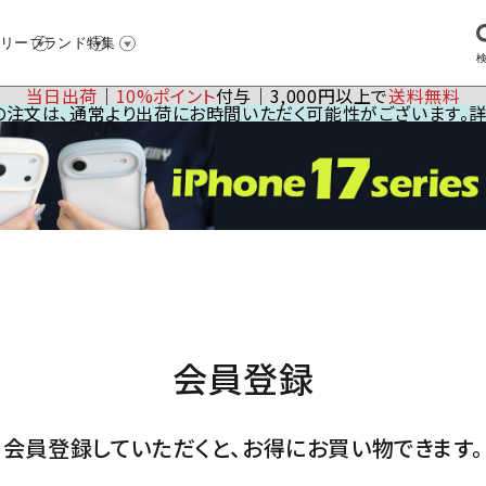
リー
ブランド
特集
当日出荷
│
10%ポイント
付与│3,000円以上で
送料無料
23の注文は、通常より出荷にお時間いただく可能性がございます。
会員登録
会員登録していただくと、お得にお買い物できます。