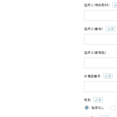
住所１（市区町村）
(
須
住所２（番地）
(必
須)
住所３（建物名）
お電話番号
(必
須)
性別
(必
指定なし
須)