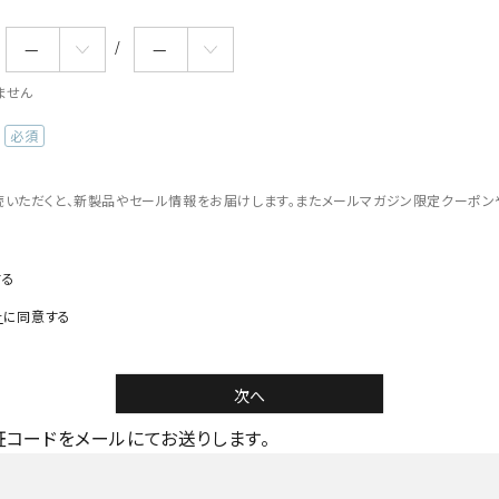
ません
(必
須)
読いただくと、新製品やセール情報をお届けします。またメールマガジン限定クーポン
。
する
針
に同意する
次へ
コードをメールにてお送りします。