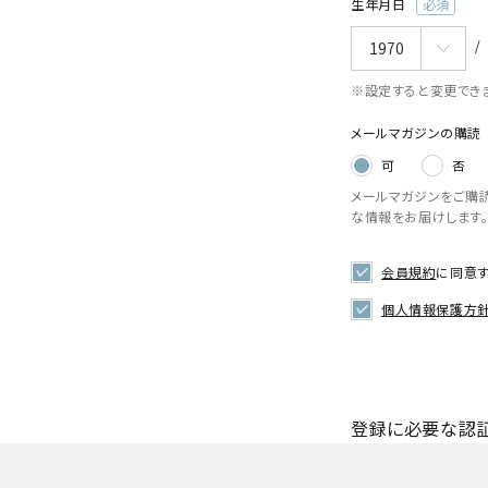
生年月日
(必
須)
※設定すると変更でき
メールマガジンの購読
可
否
メールマガジンをご購
な情報をお届けします
会員規約
に同意
個人情報保護方
登録に必要な認証