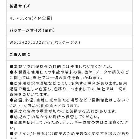
製品サイズ
45～65cm(本体全長)
パッケージサイズ（mm）
W60xH200xD28mm(パッケージ込)
ご購入前に
●本製品を用途以外の目的には使用しないでください。
●本製品を使用しての事故や端末の傷、故障、データの損失など
に関しては、当社では一切の責任を負いかねます。
●ご使用状況や環境などにより、変色する場合があります。使用
過程で発生した色落ち、色移りにつきましては、当社では一切の
責任を負いかねます。
●高温、多湿、直射日光の当たる場所などで長期保管はしないで
ください。商品劣化の原因となります。
●過度な負荷や重量が加わると破損する恐れがあります。
●幼児の手の届かない場所へ保管してください。
●金属を使用しているため、アレルギー体質の方はご注意くださ
い。
●デザイン/仕様などは改良のため予告なく変更する場合があり
ます。