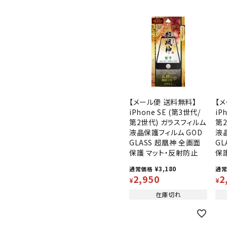
【メール便 送料無料】
【
iPhone SE (第3世代/
iP
第2世代) ガラスフィルム
第
液晶保護フィルム GOD
液
GLASS 超凰神 全画面
GL
保護 マット・反射防止
保
¥
3,180
通常価格
通
2,950
2
¥
¥
在庫切れ