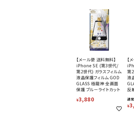
【メール便 送料無料】
【
iPhone SE (第3世代/
iP
第2世代) ガラスフィルム
第
液晶保護フィルム GOD
液
GLASS 極龍神 全画面
GL
保護 ブルーライトカット
反
3,880
通
¥
3
¥