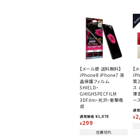
【メール便 送料無料】
【
iPhone8 iPhone7 液
iP
晶保護フィルム
第2
SHIELD・
ス
GHIGHSPECFILM
薄
3DFilm・光沢・衝撃吸
ース
収
通
2
¥
1,078
通常価格
¥
299
¥
在庫切れ