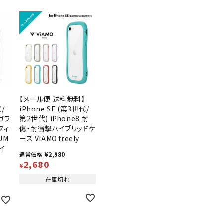
】
【メール便 送料無料】
代/
iPhone SE (第3世代/
 ガラ
第2世代) iPhone8 耐
フィ
傷・耐衝撃ハイブリッドケ
UM
ース ViAMO freely
イ
¥
2,980
通常価格
ト
2,680
¥
在庫切れ