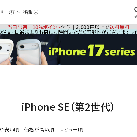
リー
ブランド
特集
当日出荷
│
10%ポイント
付与│3,000円以上で
送料無料
23の注文は、通常より出荷にお時間いただく可能性がございます。
iPhone SE（第2世代）
が安い順
価格が高い順
レビュー順