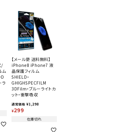
】
【メール便 送料無料】
代/
iPhone8 iPhone7 液
ルム
晶保護フィルム
OD
SHIELD・
ーラ
GHIGHSPECFILM
3DFilm・ブルーライトカ
ット・衝撃吸収
¥
1,298
通常価格
299
¥
在庫切れ