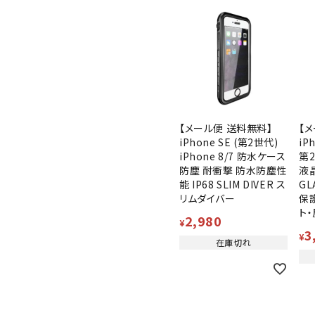
【メール便 送料無料】
【
iPhone SE (第2世代)
iP
iPhone 8/7 防水ケース
第
防塵 耐衝撃 防水防塵性
液
能 IP68 SLIM DIVER ス
GL
リムダイバー
保
ト
2,980
¥
3
¥
在庫切れ