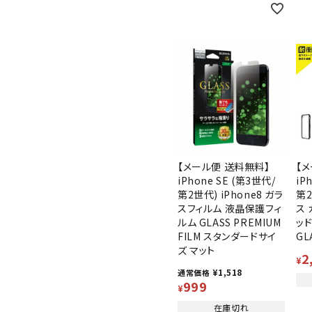
【メール便 送料無料】
【
iPhone SE (第3世代/
iP
第2世代) iPhone8 ガラ
第2
スフィルム 液晶保護フィ
ス
ルム GLASS PREMIUM
ッド
FILM スタンダードサイ
GL
ズ マット
2
¥
¥
1,518
通常価格
999
¥
在庫切れ