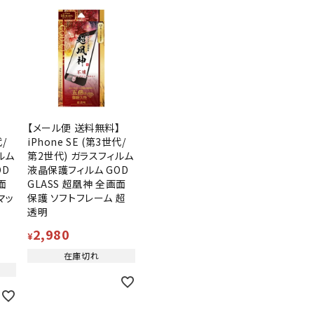
】
【メール便 送料無料】
代/
iPhone SE (第3世代/
ルム
第2世代) ガラスフィルム
OD
液晶保護フィルム GOD
面
GLASS 超凰神 全画面
マッ
保護 ソフトフレーム 超
透明
2,980
¥
在庫切れ