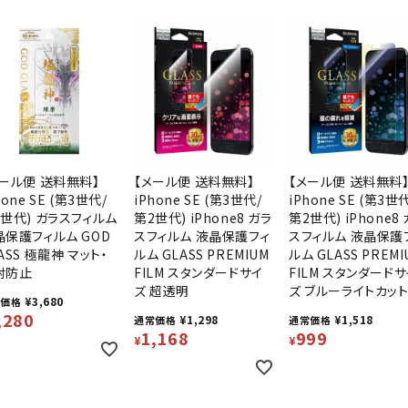
メール便 送料無料】
【メール便 送料無料】
【メール便 送料無料
hone SE (第3世代/
iPhone SE (第3世代/
iPhone SE (第3世
2世代) ガラスフィルム
第2世代) iPhone8 ガラ
第2世代) iPhone8
晶保護フィルム GOD
スフィルム 液晶保護フィ
スフィルム 液晶保護
ASS 極龍神 マット・
ルム GLASS PREMIUM
ルム GLASS PREMI
射防止
FILM スタンダードサイ
FILM スタンダードサ
ズ 超透明
ズ ブルーライトカッ
¥
3,680
常価格
,280
¥
1,298
¥
1,518
通常価格
通常価格
1,168
999
¥
¥