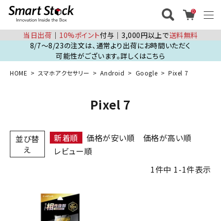
0
当日出荷
│
10%ポイント
付与│3,000円以上で
送料無料
8/7～8/23の注文は、通常より出荷にお時間いただく
可能性がございます。詳しくはこちら
HOME
スマホアクセサリー
Android
Google
Pixel 7
Pixel 7
新着順
価格が安い順
価格が高い順
並び替
え
レビュー順
1
件中
1
-
1
件表示