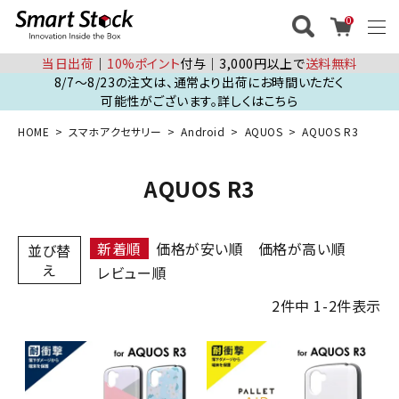
0
当日出荷
│
10%ポイント
付与│3,000円以上で
送料無料
8/7～8/23の注文は、通常より出荷にお時間いただく
可能性がございます。詳しくはこちら
HOME
スマホアクセサリー
Android
AQUOS
AQUOS R3
AQUOS R3
新着順
価格が安い順
価格が高い順
並び替
え
レビュー順
2
件中
1
-
2
件表示