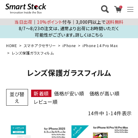
0
当日出荷
│
10%ポイント
付与│3,000円以上で
送料無料
8/7～8/23の注文は、通常より出荷にお時間いただく
可能性がございます。詳しくはこちら
HOME
スマホアクセサリー
iPhone
iPhone 14 Pro Max
レンズ保護ガラスフィルム
レンズ保護ガラスフィルム
新着順
価格が安い順
価格が高い順
並び替
え
レビュー順
14
件中
1
-
14
件表示