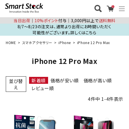
0
当日出荷
│
10%ポイント
付与│3,000円以上で
送料無料
8/7～8/23の注文は、通常より出荷にお時間いただく
可能性がございます。詳しくはこちら
HOME
スマホアクセサリー
iPhone
iPhone 12 Pro Max
iPhone 12 Pro Max
新着順
価格が安い順
価格が高い順
並び替
え
レビュー順
4
件中
1
-
4
件表示