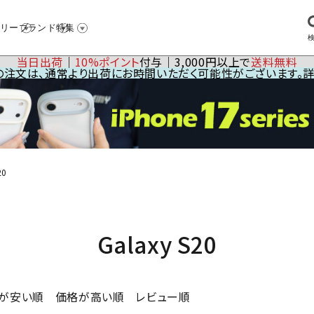
リー
ブランド
特集
当日出荷
│
10%ポイント
付与│3,000円以上で
送料無料
23の注文は、通常より出荷にお時間いただく可能性がございます。
20
Galaxy S20
が安い順
価格が高い順
レビュー順