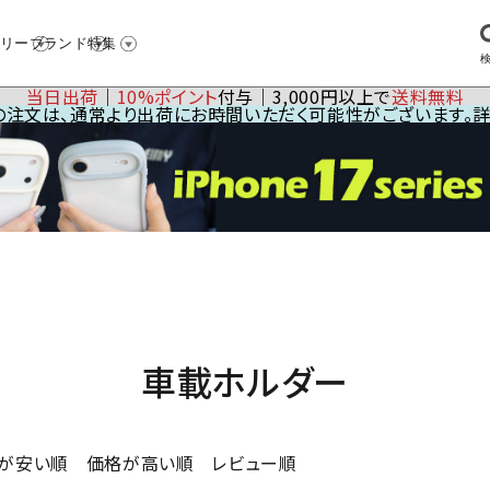
リー
ブランド
特集
当日出荷
│
10%ポイント
付与│3,000円以上で
送料無料
23の注文は、通常より出荷にお時間いただく可能性がございます。
車載ホルダー
が安い順
価格が高い順
レビュー順