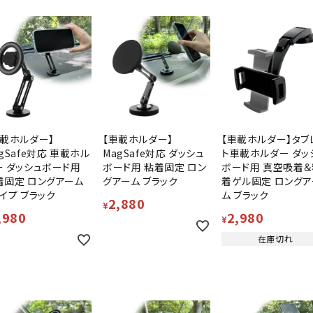
車載ホルダー】
【車載ホルダー】
【車載ホルダー】タブ
gSafe対応 車載ホル
MagSafe対応 ダッシュ
ト車載ホルダー ダッ
ー ダッシュボード用
ボード用 粘着固定 ロン
ボード用 真空吸着＆
着固定 ロングアーム
グアーム ブラック
着ゲル固定 ロングア
イプ ブラック
ム ブラック
2,880
¥
,980
2,980
¥
在庫切れ