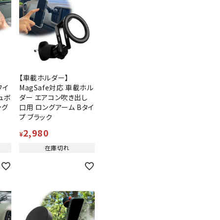
【車載ホルダー】
ワイ
MagSafe対応 車載ホル
ュボ
ダー エアコン吹き出し
ング
口用 ロングアーム Bタイ
プ ブラック
2,980
¥
在庫切れ