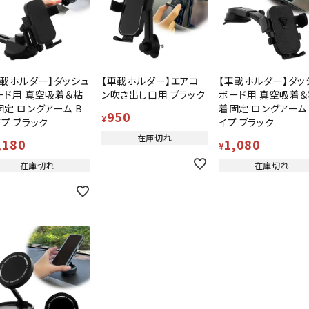
車載ホルダー】ダッシュ
【車載ホルダー】エアコ
【車載ホルダー】ダッ
ード用 真空吸着＆粘
ン吹き出し口用 ブラック
ボード用 真空吸着＆
固定 ロングアーム B
着固定 ロングアーム 
950
¥
イプ ブラック
イプ ブラック
在庫切れ
,180
1,080
¥
在庫切れ
在庫切れ