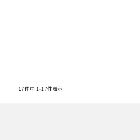
17
件中
1
-
17
件表示