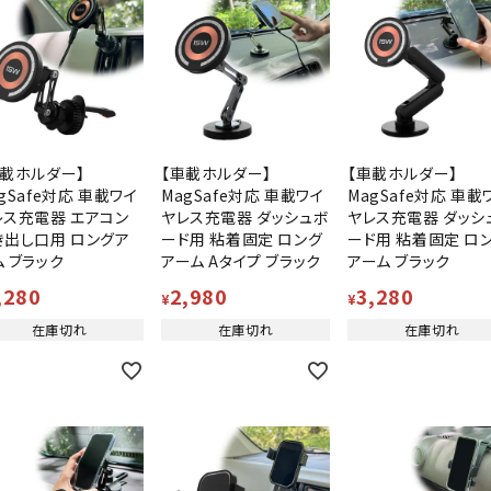
車載ホルダー】
【車載ホルダー】
【車載ホルダー】
gSafe対応 車載ワイ
MagSafe対応 車載ワイ
MagSafe対応 車載
レス充電器 エアコン
ヤレス充電器 ダッシュボ
ヤレス充電器 ダッシ
き出し口用 ロングア
ード用 粘着固定 ロング
ード用 粘着固定 ロ
ム ブラック
アーム Aタイプ ブラック
アーム ブラック
,280
2,980
3,280
¥
¥
在庫切れ
在庫切れ
在庫切れ