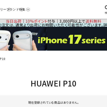
リー
ブランド
特集
当日出荷
│
10%ポイント
付与│3,000円以上で
送料無料
23の注文は、通常より出荷にお時間いただく可能性がございます。
P10
HUAWEI P10
現在登録されている商品はありません。