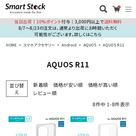
0
当日出荷
│
10%ポイント
付与│3,000円以上で
送料無料
8/7～8/23の注文は、通常より出荷にお時間いただく
可能性がございます。詳しくはこちら
HOME
スマホアクセサリー
Android
AQUOS
AQUOS R11
AQUOS R11
新着順
価格が安い順
価格が高い順
並び替
え
レビュー順
8
件中
1
-
8
件表示