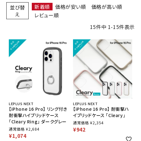
新着順
価格が安い順
価格が高い順
並び替
え
レビュー順
15
件中
1
-
15
件表示
LEPLUS NEXT
LEPLUS NEXT
【iPhone 16 Pro】 リング付き
【iPhone 16 Pro】 耐衝撃ハ
耐衝撃ハイブリッドケース
イブリッドケース 「Cleary」
「Cleary Ring」 ダークグレー
通常価格
¥
2,354
¥
942
通常価格
¥
2,684
¥
1,074