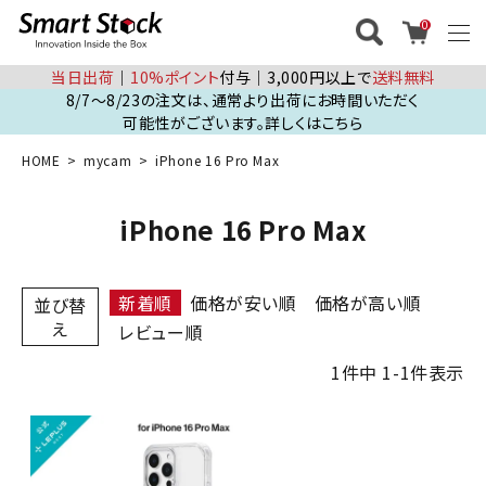
0
当日出荷
│
10%ポイント
付与│3,000円以上で
送料無料
8/7～8/23の注文は、通常より出荷にお時間いただく
可能性がございます。詳しくはこちら
HOME
mycam
iPhone 16 Pro Max
iPhone 16 Pro Max
新着順
価格が安い順
価格が高い順
並び替
え
レビュー順
1
件中
1
-
1
件表示