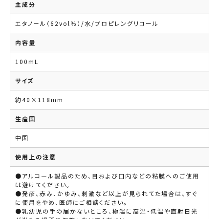
主成分
エタノール（62vol％）/水/プロピレングリコール
内容量
100mL
サイズ
約40×118mm
生産国
中国
使用上の注意
●アルコール製品のため、目および口内などの粘膜へのご使用
は避けてください。
●発疹、赤み、かゆみ、刺激など以上が見られてた場合は、すぐ
に使用をやめ、医師にご相談ください。
●乳幼児の手の届かないところ、極端に高温・低温や直射日光