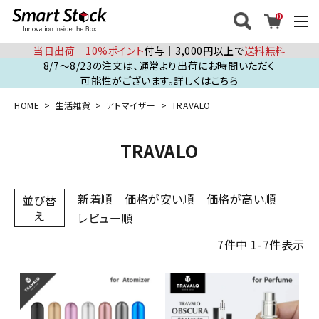
0
当日出荷
│
10%ポイント
付与│3,000円以上で
送料無料
8/7～8/23の注文は、通常より出荷にお時間いただく
可能性がございます。詳しくはこちら
HOME
生活雑貨
アトマイザー
TRAVALO
TRAVALO
新着順
価格が安い順
価格が高い順
並び替
え
レビュー順
7
件中
1
-
7
件表示