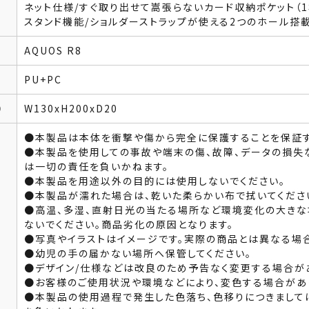
ネット仕様/すぐ取り出せて嵩張らないカード収納ポケット（
スタンド機能/ショルダーストラップが使える2つのホール搭
AQUOS R8
PU+PC
）
W130xH200xD20
●本製品は本体を衝撃や傷から完全に保護することを保証す
●本製品を使用しての事故や端末の傷、故障、データの損失
は一切の責任を負いかねます。
●本製品を用途以外の目的には使用しないでください。
●本製品が濡れた場合は、乾いた柔らかい布で拭いてくださ
●高温、多湿、直射日光の当たる場所など環境変化の大き
ないでください。商品劣化の原因となります。
●写真やイラストはイメージです。実際の商品とは異なる場
●幼児の手の届かない場所へ保管してください。
●デザイン/仕様などは改良のため予告なく変更する場合が
●お客様のご使用状況や環境などにより、変色する場合があ
●本製品の使用過程で発生した色落ち、色移りにつきまして