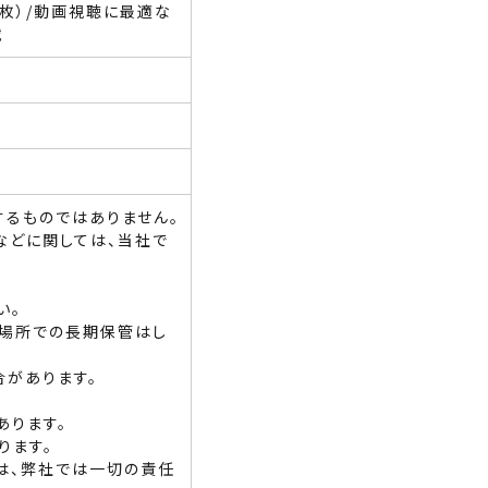
1枚）/動画視聴に最適な
載
るものではありません。
などに関しては、当社で
い。
な場所での長期保管はし
合があります。
あります。
ります。
は、弊社では一切の責任