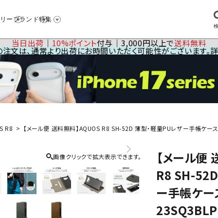
リー
ブランド
特集
当日出荷
│
10%ポイント
付与│3,000円以上で
送料無料
23の注文は、通常より出荷にお時間いただく可能性がございます。
S R8
【メール便 送料無料】AQUOS R8 SH-52D 薄型・軽量PUレザー手帳ケース 「Tw
【メール便 
画像クリックで拡大表示できます。
R8 SH-5
ー手帳ケース 
23SQ3BLP