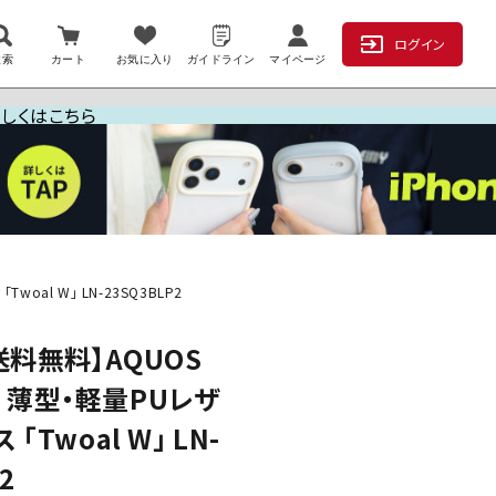
ログイン
検索
カート
お気に入り
ガイドライン
マイページ
詳しくはこちら
oal W」 LN-23SQ3BLP2
送料無料】AQUOS
2D 薄型・軽量PUレザ
「Twoal W」 LN-
2