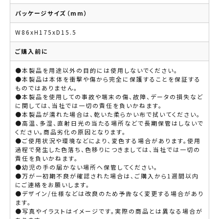
パッケージサイズ（mm）
W86xH175xD15.5
ご購入前に
●本製品を用途以外の目的には使用しないでください。
●本製品は本体を衝撃や傷から完全に保護することを保証する
ものではありません。
●本製品を使用しての事故や端末の傷、故障、データの損失など
に関しては、当社では一切の責任を負いかねます。
●本製品が濡れた場合は、乾いた柔らかい布で拭いてください。
●高温、多湿、直射日光の当たる場所などで長期保管はしないで
ください。商品劣化の原因となります。
●ご使用状況や環境などにより、変色する場合があります。使用
過程で発生した色落ち、色移りにつきましては、当社では一切の
責任を負いかねます。
●幼児の手の届かない場所へ保管してください。
●万が一初期不良が確認された場合は、ご購入から1週間以内
にご連絡をお願いします。
●デザイン/仕様などは改良のため予告なく変更する場合があり
ます。
●写真やイラストはイメージです。実際の商品とは異なる場合が