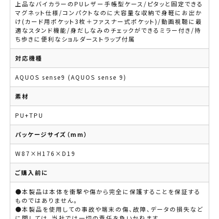
上品なバイカラーのPUレザー手帳型ケース/ピタッと固定できる
マグネット仕様/コンパクトなのに大容量な収納で身軽にお出か
け(カード用ポケット3枚＋ファスナー式ポケット)/動画視聴に最
適なスタンド機能/身だしなみのチェックができるミラー付き/持
ち歩きに便利なショルダーストラップ付属
対応機種
AQUOS sense9 (AQUOS sense 9)
素材
PU+TPU
パッケージサイズ（mm）
W87×H176×D19
ご購入前に
●本製品は本体を衝撃や傷から完全に保護することを保証する
ものではありません。
●本製品を使用しての事故や端末の傷、故障、データの損失など
に関しては、当社では一切の責任を負いかねます。