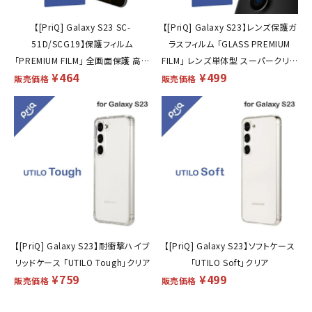
【[PriQ] Galaxy S23 SC-
【[PriQ] Galaxy S23】レンズ保護ガ
51D/SCG19】保護フィルム
ラスフィルム 「GLASS PREMIUM
「PREMIUM FILM」 全画面保護 高透
FILM」 レンズ単体型 スーパークリア
¥
464
¥
499
明・衝撃吸収
高透過度95%
販売価格
販売価格
【[PriQ] Galaxy S23】耐衝撃ハイブ
【[PriQ] Galaxy S23】ソフトケース
リッドケース 「UTILO Tough」クリア
「UTILO Soft」クリア
¥
759
¥
499
販売価格
販売価格