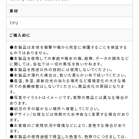
素材
TPU
ご購入前に
●本製品は本体を衝撃や傷から完全に保護することを保証する
ものではありません。
●本製品を使用しての事故や端末の傷、故障、データの損失など
に関しては、当社では一切の責任を負いかねます。
●本製品を用途以外の目的には使用しないでください。
●本製品が濡れた場合は、乾いた柔らかい布で拭いてください。
●高温、多湿、直射日光の当たる場所など環境変化の大きな場
所での長期保管はしないでください。商品劣化の原因となりま
す。
●写真やイラストはイメージです。実際の商品とは異なる場合が
あります。
●幼児の手の届かない場所へ保管してください。
●デザイン/仕様などは改良のため予告なく変更する場合があり
ます。
●お客様のご使用状況や環境などにより、変色する場合があり
ます。
●本製品の使用過程で発生した色落ち、色移りにつきましては、