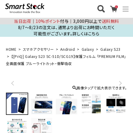
0
当日出荷
│
10%ポイント
付与│3,000円以上で
送料無料
8/7～8/23の注文は、通常より出荷にお時間いただく
可能性がございます。詳しくはこちら
HOME
スマホアクセサリー
Android
Galaxy
Galaxy S23
【[PriQ] Galaxy S23 SC-51D/SCG19】保護フィルム 「PREMIUM FILM」
全画面保護 ブルーライトカット・衝撃吸収
画像タップで拡大表示できます。