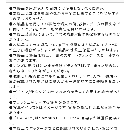
●本製品を用途以外の目的には使用しないでください。
●本製品は本体を衝撃や傷から完全に保護することを保証する
ものではありません。
●本製品を使用しての事故や端末の傷、故障、データの損失など
に関しては、当社では一切の責任を負いかねます。
●本製品装着時において、全ての機能・動作を保証するものでは
ありません。
●本製品はガラス製品です。落下や衝撃により製品に割れや傷
が生じる場合がありますが、製品の性質上保証いたしかねます。
●本製品は製品仕様上、一部のスマートフォンケースと干渉する
場合があります。
●レンズに貼り付けたまま保護ガラスが割れてしまった場合は、
端からゆっくりと剥がしてください。
●徹底した品質管理のもと生産しておりますが、万が一初期不
良が確認された場合はご購入から一週間以内にご連絡をお願い
します。
●デザイン/仕様などは改良のため予告なく変更する場合があり
ます。
●フラッシュが反射する場合があります。
●写真やイラストはイメージです。実際の商品とは異なる場合が
あります。
● 「GALAXY」はSamsung CO .,Ltdの商標または登録商標で
す。
●本製品のパッケージなどに記載されている会社名・製品名な