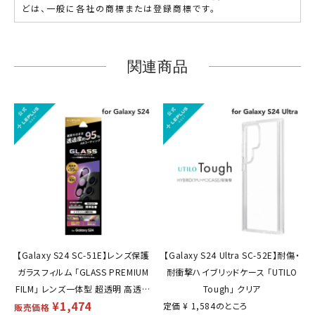
どは、一般に各社の商標または登録商標です。
関連商品
【Galaxy S24 SC-51E】レンズ保護
【Galaxy S24 Ultra SC-52E】耐傷・
ガラスフィルム 「GLASS PREMIUM
耐衝撃ハイブリッドケース 「UTILO
FILM」 レンズ一体型 超透明 高透過
Tough」 クリア
¥
1,474
約95%
定価
¥
1,584
のところ
販売価格