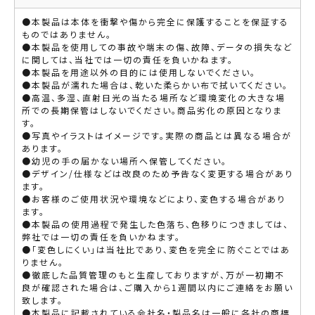
●本製品は本体を衝撃や傷から完全に保護することを保証する
ものではありません。
●本製品を使用しての事故や端末の傷、故障、データの損失など
に関しては、当社では一切の責任を負いかねます。
●本製品を用途以外の目的には使用しないでください。
●本製品が濡れた場合は、乾いた柔らかい布で拭いてください。
●高温、多湿、直射日光の当たる場所など環境変化の大きな場
所での長期保管はしないでください。商品劣化の原因となりま
す。
●写真やイラストはイメージです。実際の商品とは異なる場合が
あります。
●幼児の手の届かない場所へ保管してください。
●デザイン/仕様などは改良のため予告なく変更する場合があり
ます。
●お客様のご使用状況や環境などにより、変色する場合があり
ます。
●本製品の使用過程で発生した色落ち、色移りにつきましては、
弊社では一切の責任を負いかねます。
●「変色しにくい」は当社比であり、変色を完全に防ぐことではあ
りません。
●徹底した品質管理のもと生産しておりますが、万が一初期不
良が確認された場合は、ご購入から1週間以内にご連絡をお願い
致します。
●本製品に記載されている会社名・製品名は一般に各社の商標