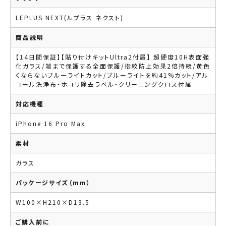
LEPLUS NEXT(ルプラス ネクスト)
商品説明
【14日間保証】【貼り付けキットUltra2付属】 超硬度10H表面強
化ガラス/端まで保護する全面保護/指紋防止効果2倍持続/黄色
くならないブルーライトカット/ブルーライトを約41%カット/アル
コール洗浄布・ホコリ除去ラベル・クリーニングクロス付属
対応機種
iPhone 16 Pro Max
素材
ガラス
パッケージサイズ（mm）
W100×H210×D13.5
ご購入前に