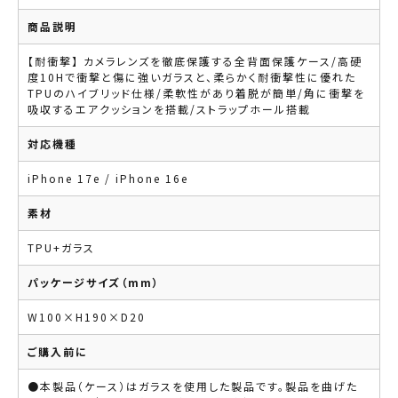
商品説明
【耐衝撃】 カメラレンズを徹底保護する全背面保護ケース/高硬
度10Hで衝撃と傷に強いガラスと、柔らかく耐衝撃性に優れた
TPUのハイブリッド仕様/柔軟性があり着脱が簡単/角に衝撃を
吸収するエアクッションを搭載/ストラップホール搭載
対応機種
iPhone 17e / iPhone 16e
素材
TPU+ガラス
パッケージサイズ（mm）
W100×H190×D20
ご購入前に
●本製品（ケース）はガラスを使用した製品です。製品を曲げた