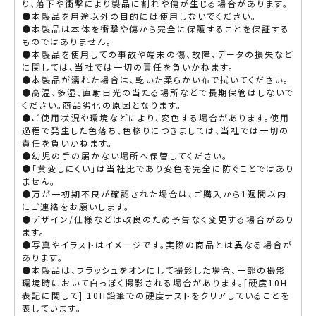
り、落下や衝撃により製品に割れや傷が生じる場合があります。
●本製品を用途以外の目的には使用しないでください。
●本製品は本体を衝撃や傷から完全に保護することを保証する
ものではありません。
●本製品を使用しての事故や端末の傷、故障、データの損失など
に関しては、当社では一切の責任を負いかねます。
●本製品が濡れた場合は、乾いた柔らかい布で拭いてください。
●高温、多湿、直射日光の当たる場所などで長期保管はしないで
ください。商品劣化の原因となります。
●ご使用状況や環境などにより、変色する場合があります。使用
過程で発生した色落ち、色移りにつきましては、当社では一切の
責任を負いかねます。
●幼児の手の届かない場所へ保管してください。
●「黄変しにくい」は当社比であり変色を完全に防ぐことではあり
ません。
●万が一初期不良が確認された場合は、ご購入から1週間以内
にご連絡をお願いします。
●デザイン/仕様などは改良のため予告なく変更する場合があり
ます。
●写真やイラストはイメージです。実際の商品とは異なる場合が
あります。
●本製品は、フラッシュをオンにして撮影した場合、一部の撮影
環境時において白っぽく撮影される場合があります。[硬度10H
表記に関して] 10H鉛筆での硬度テストをクリアしていることを
表しています。