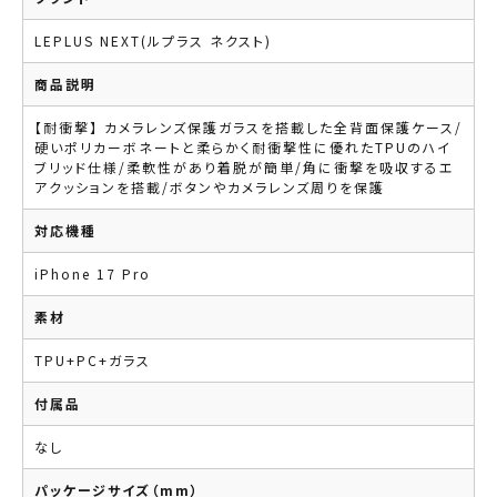
LEPLUS NEXT(ルプラス ネクスト)
商品説明
【耐衝撃】 カメラレンズ保護ガラスを搭載した全背面保護ケース/
硬いポリカーボネートと柔らかく耐衝撃性に優れたTPUのハイ
ブリッド仕様/柔軟性があり着脱が簡単/角に衝撃を吸収するエ
アクッションを搭載/ボタンやカメラレンズ周りを保護
対応機種
iPhone 17 Pro
素材
TPU+PC+ガラス
付属品
なし
パッケージサイズ（mm）