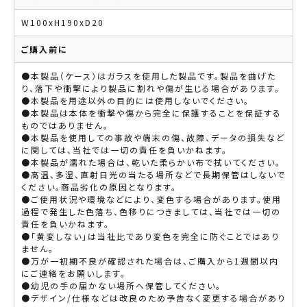
W100xH190xD20
ご購入前に
●本製品（ケース）はガラスを使用した製品です。製品を曲げた
り、落下や衝撃により製品に割れや傷が生じる場合があります。
●本製品を用途以外の目的には使用しないでください。
●本製品は本体を衝撃や傷から完全に保護することを保証する
ものではありません。
●本製品を使用しての事故や端末の傷、故障、データの損失など
に関しては、当社では一切の責任を負いかねます。
●本製品が濡れた場合は、乾いた柔らかい布で拭いてください。
●高温、多湿、直射日光の当たる場所などで長期保管はしないで
ください。商品劣化の原因となります。
●ご使用状況や環境などにより、変色する場合があります。使用
過程で発生した色落ち、色移りにつきましては、当社では一切の
責任を負いかねます。
●「黄変しない」は当社比であり変色を完全に防ぐことではあり
ません。
●万が一初期不良が確認された場合は、ご購入から1週間以内
にご連絡をお願いします。
●幼児の手の届かない場所へ保管してください。
●デザイン/仕様などは改良のため予告なく変更する場合があり