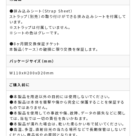
●挟み込みシート（Strap Sheet）
ストラップ（別売）の取り付けができる挟み込みシートを付属して
います。
※ストラップは付属していません。
※シートの色はグレーです。
●8ヶ月間交換保証チケット
本製品（ケース）の破損に限り交換を保証します。
パッケージサイズ（mm）
W110xH200xD20mm
ご購入前に
●本製品を用途以外の目的には使用しないでください。
●本製品は本体を衝撃や傷から完全に保護することを保証する
ものではありません。
●本製品を使用しての事故や傷、故障、データの損失などに関し
ては、当社では一切の責任を負いかねます。
●本製品が濡れた場合は、乾いた柔らかい布で拭いてください。
●高温、多湿、直射日光の当たる場所などで長期保管はしないで
ください。商品劣化の原因となります。