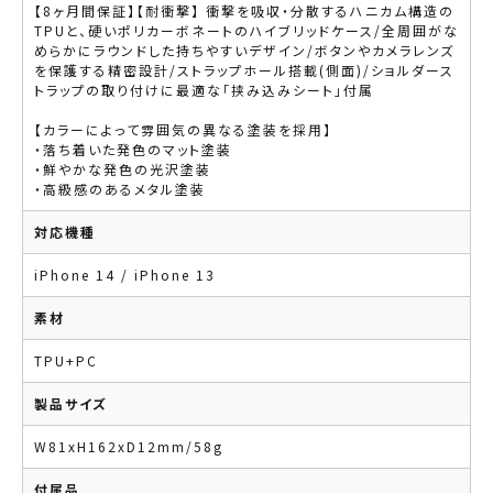
【8ヶ月間保証】【耐衝撃】 衝撃を吸収・分散するハニカム構造の
TPUと、硬いポリカーボネートのハイブリッドケース/全周囲がな
めらかにラウンドした持ちやすいデザイン/ボタンやカメラレンズ
を保護する精密設計/ストラップホール搭載(側面)/ショルダース
トラップの取り付けに最適な「挟み込みシート」付属
【カラーによって雰囲気の異なる塗装を採用】
・落ち着いた発色のマット塗装
・鮮やかな発色の光沢塗装
・高級感のあるメタル塗装
対応機種
iPhone 14 / iPhone 13
素材
TPU+PC
製品サイズ
W81xH162xD12mm/58g
付属品