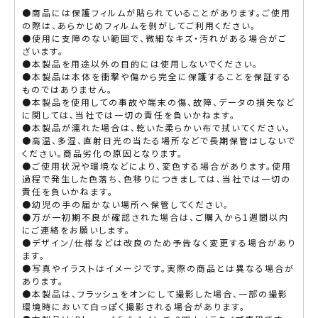
●商品には保護フィルムが貼られていることがあります。ご使用
の際は、あらかじめフィルムを剝がしてご利用ください。
●使用に支障のない範囲で、微細なキズ・汚れがある場合がご
ざいます。
●本製品を用途以外の目的には使用しないでください。
●本製品は本体を衝撃や傷から完全に保護することを保証する
ものではありません。
●本製品を使用しての事故や端末の傷、故障、データの損失など
に関しては、当社では一切の責任を負いかねます。
●本製品が濡れた場合は、乾いた柔らかい布で拭いてください。
●高温、多湿、直射日光の当たる場所などで長期保管はしないで
ください。商品劣化の原因となります。
●ご使用状況や環境などにより、変色する場合があります。使用
過程で発生した色落ち、色移りにつきましては、当社では一切の
責任を負いかねます。
●幼児の手の届かない場所へ保管してください。
●万が一初期不良が確認された場合は、ご購入から1週間以内
にご連絡をお願いします。
●デザイン/仕様などは改良のため予告なく変更する場合があり
ます。
●写真やイラストはイメージです。実際の商品とは異なる場合が
あります。
●本製品は、フラッシュをオンにして撮影した場合、一部の撮影
環境時において白っぽく撮影される場合があります。