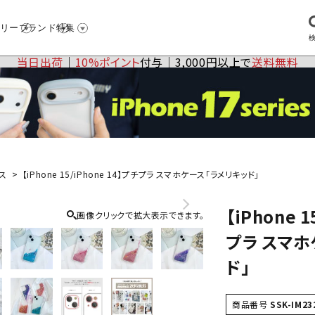
リー
ブランド
特集
当日出荷
│
10%ポイント
付与│3,000円以上で
送料無料
ス
【iPhone 15/iPhone 14】プチプラ スマホケース「ラメリキッド」
【iPhone 
画像クリックで拡大表示できます。
プラ スマホ
ド」
商品番号
SSK-IM23