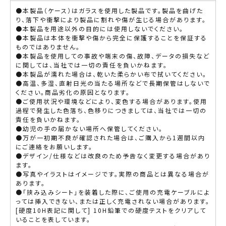
●本製品（ケース）はガラスを使用した製品です。製品を曲げた
り、落下や衝撃により製品に割れや傷が生じる場合があります。
●本製品を用途以外の目的には使用しないでください。
●本製品は本体を衝撃や傷から完全に保護することを保証する
ものではありません。
●本製品を使用しての事故や端末の傷、故障、データの損失など
に関しては、当社では一切の責任を負いかねます。
●本製品が濡れた場合は、乾いた柔らかい布で拭いてください。
●高温、多湿、直射日光の当たる場所などで長期保管はしないで
ください。商品劣化の原因となります。
●ご使用状況や環境などにより、変色する場合があります。使用
過程で発生した色落ち、色移りにつきましては、当社では一切の
責任を負いかねます。
●幼児の手の届かない場所へ保管してください。
●万が一初期不良が確認された場合は、ご購入から1週間以内
にご連絡をお願いします。
●デザイン/仕様などは改良のため予告なく変更する場合があり
ます。
●写真やイラストはイメージです。実際の商品とは異なる場合が
あります。
●「挟み込みシート」を装着した際に、ご使用の充電ケーブルによ
っては挿入できない、または正しく充電されない場合があります。
[硬度10H表記に関して] 10H鉛筆での硬度テストをクリアして
いることを表しています。