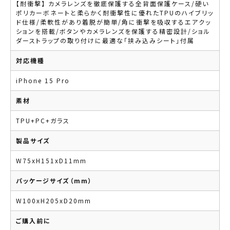
【耐衝撃】 カメラレンズを徹底保護する全背面保護ケース/硬い
ポリカーボネートと柔らかく耐衝撃性に優れたTPUのハイブリッ
ド仕様/柔軟性があり着脱が簡単/角に衝撃を吸収するエアクッ
ションを搭載/ボタンやカメラレンズを保護する精密設計/ショル
ダーストラップの取り付けに最適な「挟み込みシート」付属
対応機種
iPhone 15 Pro
素材
TPU+PC+ガラス
製品サイズ
W75xH151xD11mm
パッケージサイズ（mm）
W100xH205xD20mm
ご購入前に