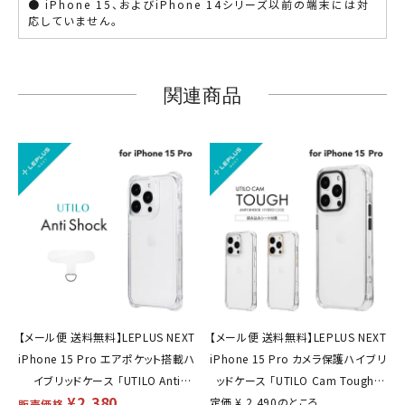
● iPhone 15、およびiPhone 14シリーズ以前の端末には対
応していません。
関連商品
【メール便 送料無料】LEPLUS NEXT
【メール便 送料無料】LEPLUS NEXT
iPhone 15 Pro エアポケット搭載ハ
iPhone 15 Pro カメラ保護ハイブリ
イブリッドケース 「UTILO Anti
ッドケース 「UTILO Cam Tough」
¥
2,380
Shock」 クリア TPU PC 保護 シェル
定価
TPU PC アルミ合金 保護 シェルカ
¥
2,490
のところ
販売価格