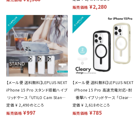
¥
2,280
カバー LN-IP23CASCL
バー LN-IP23CCM
販売価格
【メール便 送料無料】LEPLUS NEXT
【メール便 送料無料】LEPLUS NEXT
iPhone 15 Pro スタンド搭載ハイブ
iPhone 15 Pro 高速充電対応・耐
リッドケース 「UTILO Cam Stand」
衝撃ハイブリッドケース 「Cleary
定価
TPU 亜鉛合金 保護 シェルカバー
¥
2,490
のところ
定価
charge」 TPU PC ステンレス 保護
¥
2,618
のところ
¥
997
¥
785
LN-IP23CSD
シェルカバー LN-IP23PLCC
販売価格
販売価格