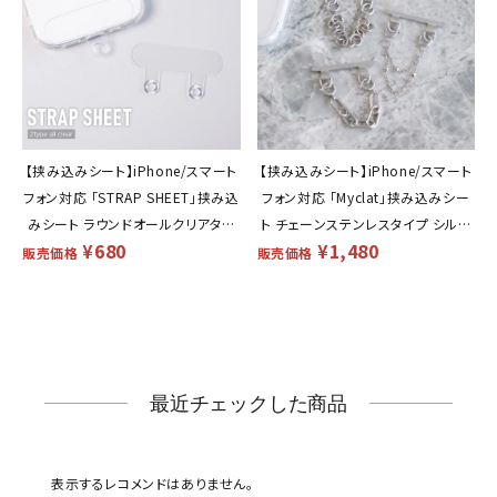
【挟み込みシート】iPhone/スマート
【挟み込みシート】iPhone/スマート
フォン対応 「STRAP SHEET」挟み込
フォン対応 「Myclat」挟み込みシー
みシート ラウンドオールクリアタイ
ト チェーンステンレスタイプ シルバ
¥
680
¥
1,480
プ
ー
販売価格
販売価格
最近チェックした商品
表示するレコメンドはありません。