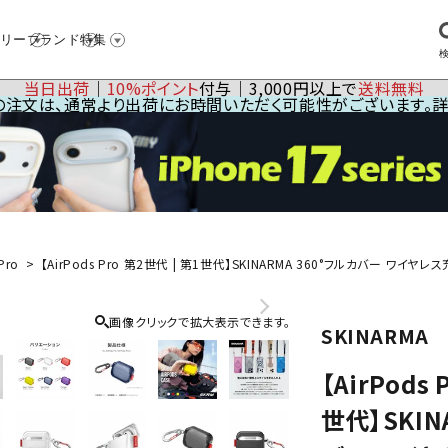
リー
ブランド
特集
当日出荷
│
10%ポイント
付与│3,000円以上で
送料無料
23の注文は、通常より出荷にお時間いただく可能性がございます。
Pro
【AirPods Pro 第2世代 | 第1世代】SKINARMA 360°フルカバー ワイヤ
画像クリックで拡大表示できます。
SKINARMA
【AirPods 
世代】SKIN