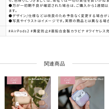
ち、色移りにつきましては、当社では一切の責任を負いかねま
●万が一初期不良が確認された場合は、ご購入から1週間以
ます。
●デザイン/仕様などは改良のため予告なく変更する場合が
●写真やイラストはイメージです。実際の商品とは異なる場
#AirPods2 #黄変防止#亜鉛合金製カラビナ #ワイヤレス充電
関連商品