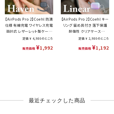
【AirPods Pro 2】Coehl 防滴
【AirPods Pro 2】Coehl キー
仕様 有線充電 ワイヤレス充電
リング 留め具付き 落下保護
両対応 レザーレット製ケース
耐傷性 クリアケース
「HAVEN」
「LINEAR」
定価
¥
4,980
のところ
定価
¥
2,980
のところ
¥
¥
1,992
1,192
販売価格
販売価格
最近チェックした商品