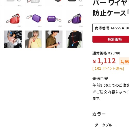
バー ワイ
防止ケース「
商品番号
AP2-SAID
特別価格
通常価格
¥
2,780
1,112
￥
1,6
[
101
ポイント還元]
発送目安
午前9:00までのご注
※ご注文内容によっ
ます。
カラー
ダークブルー