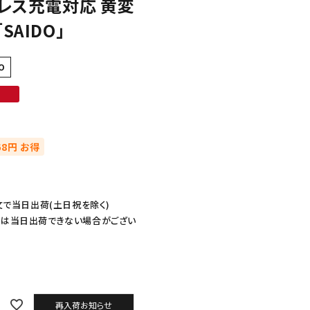
ヤレス充電対応 黄変
SAIDO」
O
68円 お得
文で当日出荷(土日祝を除く)
ては当日出荷できない場合がござい
再入荷お知らせ