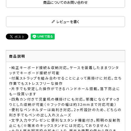
商品についてのお問い合わせ
レビューを書く
商品説明
・純正キーボード接続＆収納対応。ケースを装着したままワンタ
ッチでキーボード接続が可能
・付属ストラップを組み合わせることによって肩掛けに対応。立ち
作業でもストレスフリーな操作
・片手でも安定した操作ができるハンドホール搭載。落下防止に
も一役買います
・四角カン付きで児童机の横掛けにも対応。邪魔にならずすっき
りとした収納が可能（※フックの幅は約32mmまで対応可能）
・便利なペンホルダーは両利き対応。2ヶ所設計のため、どちらの
利き手でもペンの出し入れスムーズ
・文字入力やプレゼンに便利なスタンド機能付き。照明の反射防
止にも（※端末のキックスタンドには対応しておりません）
・土台＆端末固定枠の拡大により、端末を衝撃や傷から守りま