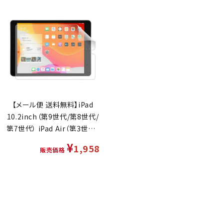
【メール便 送料無料】iPad
10.2inch（第9世代/第8世代/
第7世代） iPad Air（第3世代）
iPad Pro 10.5inch 液晶保護
¥
1,958
販売価格
フィルム マット