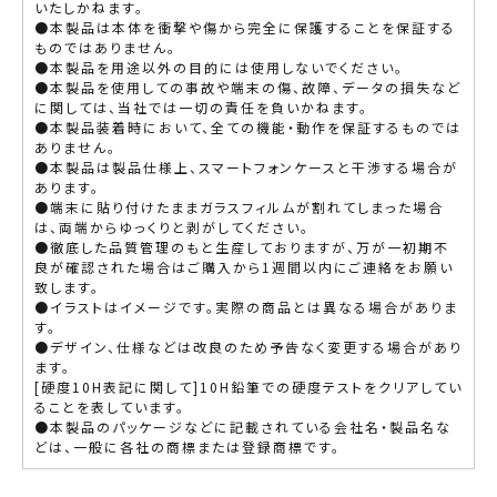
いたしかねます。
●本製品は本体を衝撃や傷から完全に保護することを保証する
ものではありません。
●本製品を用途以外の目的には使用しないでください。
●本製品を使用しての事故や端末の傷、故障、データの損失など
に関しては、当社では一切の責任を負いかねます。
●本製品装着時において、全ての機能・動作を保証するものでは
ありません。
●本製品は製品仕様上、スマートフォンケースと干渉する場合が
あります。
●端末に貼り付けたままガラスフィルムが割れてしまった場合
は、両端からゆっくりと剥がしてください。
●徹底した品質管理のもと生産しておりますが、万が一初期不
良が確認された場合はご購入から1週間以内にご連絡をお願い
致します。
●イラストはイメージです。実際の商品とは異なる場合がありま
す。
●デザイン、仕様などは改良のため予告なく変更する場合があり
ます。
[硬度10H表記に関して]10H鉛筆での硬度テストをクリアしてい
ることを表しています。
●本製品のパッケージなどに記載されている会社名・製品名な
どは、一般に各社の商標または登録商標です。