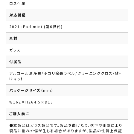
ロス付属
対応機種
2021 iPad mini (第6世代)
素材
ガラス
付属品
アルコール清浄布/ホコリ除去ラベル/クリーニングクロス/貼付
けキット
パッケージサイズ（mm）
W162×H264.5×D13
ご購入前に
●本製品はガラス製品です。製品を曲げたり、落下や衝撃により
製品に割れや傷が生じる場合がありますが、製品の性質上保証