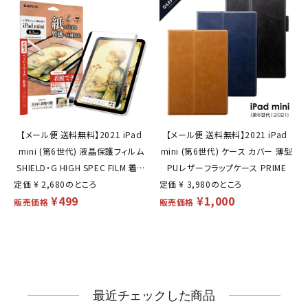
【メール便 送料無料】2021 iPad
【メール便 送料無料】2021 iPad
mini (第6世代) 液晶保護フィルム
mini (第6世代) ケース カバー 薄型
SHIELD・G HIGH SPEC FILM 着脱
PUレザーフラップケース PRIME
定価
¥
2,680
式 反射防止・紙質感
のところ
定価
¥
3,980
のところ
¥
499
¥
1,000
販売価格
販売価格
最近チェックした商品