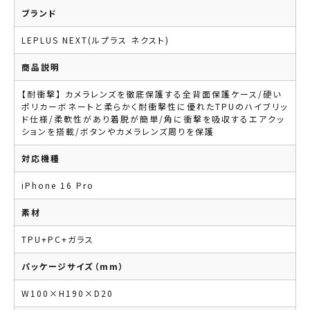
ブランド
LEPLUS NEXT(ルプラス ネクスト)
商品説明
【耐衝撃】 カメラレンズを徹底保護する全背面保護ケース/硬い
ポリカーボネートと柔らかく耐衝撃性に優れたTPUのハイブリッ
ド仕様/柔軟性があり着脱が簡単/角に衝撃を吸収するエアクッ
ションを搭載/ボタンやカメラレンズ周りを保護
対応機種
iPhone 16 Pro
素材
TPU+PC+ガラス
パッケージサイズ（mm）
W100×H190×D20