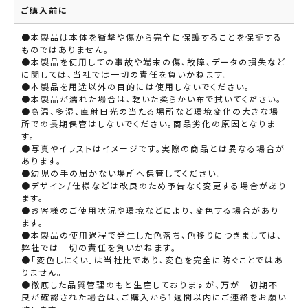
ご購入前に
●本製品は本体を衝撃や傷から完全に保護することを保証する
ものではありません。
●本製品を使用しての事故や端末の傷、故障、データの損失など
に関しては、当社では一切の責任を負いかねます。
●本製品を用途以外の目的には使用しないでください。
●本製品が濡れた場合は、乾いた柔らかい布で拭いてください。
●高温、多湿、直射日光の当たる場所など環境変化の大きな場
所での長期保管はしないでください。商品劣化の原因となりま
す。
●写真やイラストはイメージです。実際の商品とは異なる場合が
あります。
●幼児の手の届かない場所へ保管してください。
●デザイン/仕様などは改良のため予告なく変更する場合があり
ます。
●お客様のご使用状況や環境などにより、変色する場合があり
ます。
●本製品の使用過程で発生した色落ち、色移りにつきましては、
弊社では一切の責任を負いかねます。
●「変色しにくい」は当社比であり、変色を完全に防ぐことではあ
りません。
●徹底した品質管理のもと生産しておりますが、万が一初期不
良が確認された場合は、ご購入から1週間以内にご連絡をお願い