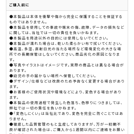
ご購入前に
●本製品は本体を衝撃や傷から完全に保護することを保証する
ものではありません。
●本製品を使用しての事故や端末の傷、故障、データの損失など
に関しては、当社では一切の責任を負いかねます。
●本製品を用途以外の目的には使用しないでください。
●本製品が濡れた場合は、乾いた柔らかい布で拭いてください。
●高温、多湿、直射日光の当たる場所など環境変化の大きな場
所での長期保管はしないでください。商品劣化の原因となりま
す。
●写真やイラストはイメージです。実際の商品とは異なる場合が
あります。
●幼児の手の届かない場所へ保管してください。
●デザイン/仕様などは改良のため予告なく変更する場合があり
ます。
●お客様のご使用状況や環境などにより、変色する場合があり
ます。
●本製品の使用過程で発生した色落ち、色移りにつきましては、
弊社では一切の責任を負いかねます。
●「変色しにくい」は当社比であり、変色を完全に防ぐことではあ
りません。
●徹底した品質管理のもと生産しておりますが、万が一初期不
良が確認された場合は、ご購入から1週間以内にご連絡をお願い