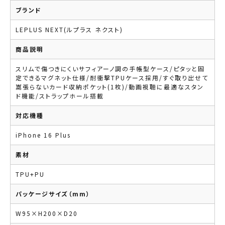
ブランド
LEPLUS NEXT(ルプラス ネクスト)
商品説明
スリムで傷つきにくいサフィアーノ調の手帳型ケース/ピタッと固
定できるマグネット仕様/耐衝撃TPUケース採用/すぐ取り出せて
嵩張らないカード収納ポケット(1枚)/動画視聴に最適なスタン
ド機能/ストラップホール搭載
対応機種
iPhone 16 Plus
素材
TPU+PU
パッケージサイズ（mm）
W95×H200×D20