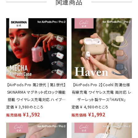
関連商品
【AirPods Pro 第2世代 | 第1世代】
【AirPods Pro 2】Coehl 防滴仕様
SKINARMA マグネット式ロック機能
有線充電 ワイヤレス充電 両対応 レ
搭載 ワイヤレス充電対応 ハイブリ
ザーレット製ケース「HAVEN」
定価
¥
3,980
ッドケース「MECHA」
のところ
定価
¥
4,980
のところ
¥
1,592
¥
1,992
販売価格
販売価格