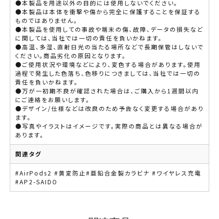
●本製品を用途以外の目的には使用しないでください。
●本製品は本体を衝撃や傷から完全に保護することを保証する
ものではありません。
●本製品を使用しての事故や端末の傷、故障、データの損失など
に関しては、当社では一切の責任を負いかねます。
●高温、多湿、直射日光の当たる場所などで長期保管はしないで
ください。商品劣化の原因となります。
●ご使用状況や環境などにより、変色する場合があります。使用
過程で発生した色落ち、色移りにつきましては、当社では一切の
責任を負いかねます。
●万が一初期不良が確認された場合は、ご購入から1週間以内
にご連絡をお願いします。
●デザイン/仕様などは改良のため予告なく変更する場合があり
ます。
●写真やイラストはイメージです。実際の商品とは異なる場合が
あります。
関連タグ
#AirPods2 #黄変防止#亜鉛合金製カラビナ #ワイヤレス充電
#AP2-SAIDO