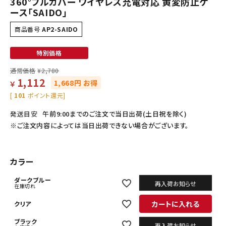
360°フルカバー ワイヤレス充電対応 黄変防止ケ
ース「SAIDO」
商品番号
AP2-SAIDO
特別価格
通常価格
¥
2,780
1,112
1,668円 お得
￥
[
101
ポイント還元]
発送目安
午前9:00までのご注文で当日出荷(土日祝を除く)
※ご注文内容によっては当日出荷できない場合がございます。
カラー
ダークブルー
再入荷お知らせ
在庫切れ
カートに入れる
クリア
ブラック
再入荷お知らせ