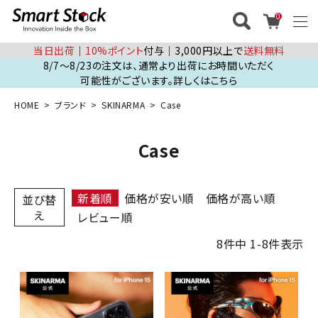
0
当日出荷
│
10%ポイント
付与│3,000円以上で
送料無料
8/7～8/23の注文は、通常より出荷にお時間いただく
可能性がございます。詳しくはこちら
HOME
ブランド
SKINARMA
Case
Case
新着順
価格が安い順
価格が高い順
並び替
え
レビュー順
8
件中
1
-
8
件表示