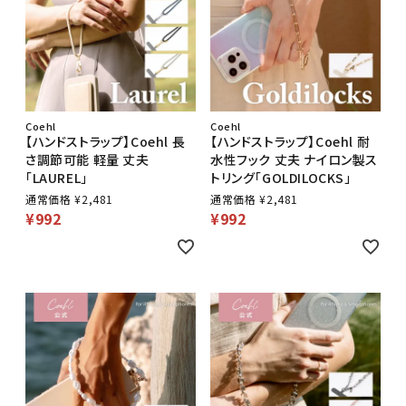
Coehl
Coehl
【ハンドストラップ】Coehl 長
【ハンドストラップ】Coehl 耐
さ調節可能 軽量 丈夫
水性フック 丈夫 ナイロン製ス
「LAUREL」
トリング「GOLDILOCKS」
通常価格
¥
2,481
通常価格
¥
2,481
¥
992
¥
992