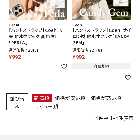
Coehl
Coehl
【ハンドストラップ】Coehl 丈
【ハンドストラップ】Coehl ナイ
夫 耐水性フック 変色防止
ロン製 耐水性フック「CANDY
「PERLA」
GEM」
通常価格
¥
2,481
通常価格
¥
2,481
¥
992
¥
992
在庫切れ
新着順
価格が安い順
価格が高い順
並び替
え
レビュー順
4
件中
1
-
4
件表示