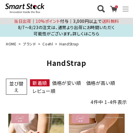
0
当日出荷
│
10%ポイント
付与│3,000円以上で
送料無料
8/7～8/23の注文は、通常より出荷にお時間いただく
可能性がございます。詳しくはこちら
HOME
ブランド
Coehl
HandStrap
HandStrap
新着順
価格が安い順
価格が高い順
並び替
え
レビュー順
4
件中
1
-
4
件表示